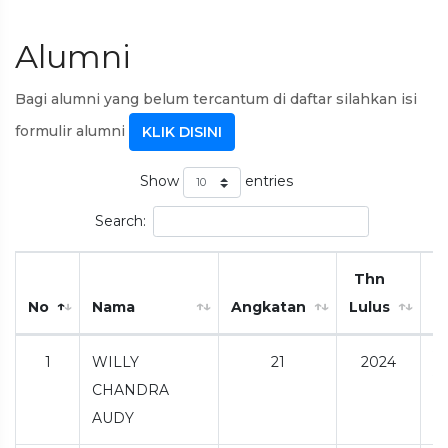
Alumni
Bagi alumni yang belum tercantum di daftar silahkan isi
formulir alumni
KLIK DISINI
Show
entries
Search:
Thn
No
Nama
Angkatan
Lulus
A
1
WILLY
21
2024
CHANDRA
AUDY