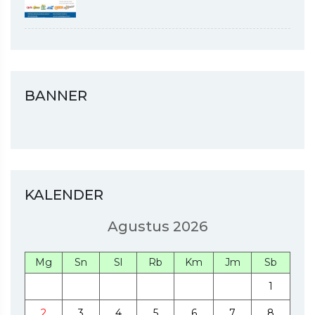
BANNER
KALENDER
Agustus 2026
Mg
Sn
Sl
Rb
Km
Jm
Sb
1
2
3
4
5
6
7
8