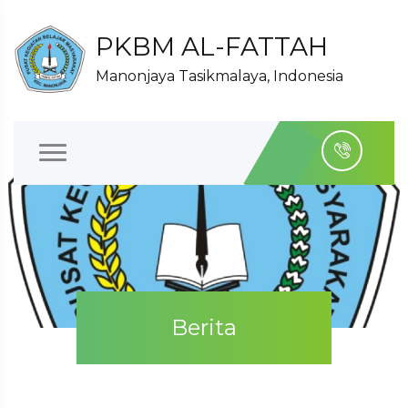
PKBM AL-FATTAH
Manonjaya Tasikmalaya, Indonesia
Berita