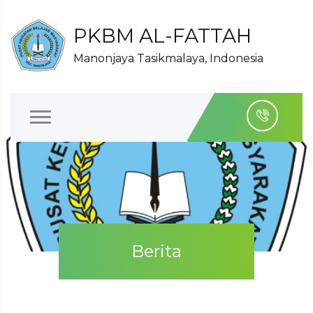
PKBM AL-FATTAH
Manonjaya Tasikmalaya, Indonesia
Berita