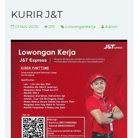
KURIR J&T
01 Nov 2025
219
LowonganKerja
Admin