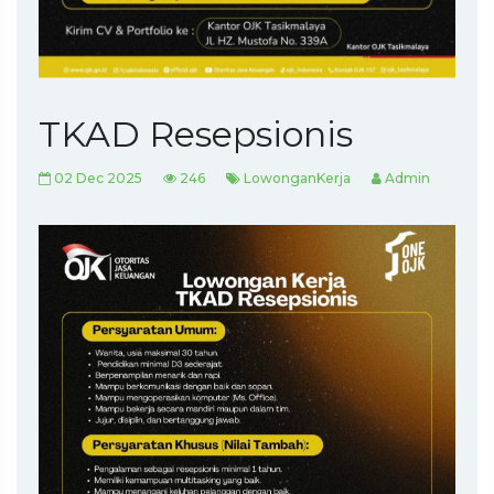
TKAD Resepsionis
02 Dec 2025
246
LowonganKerja
Admin