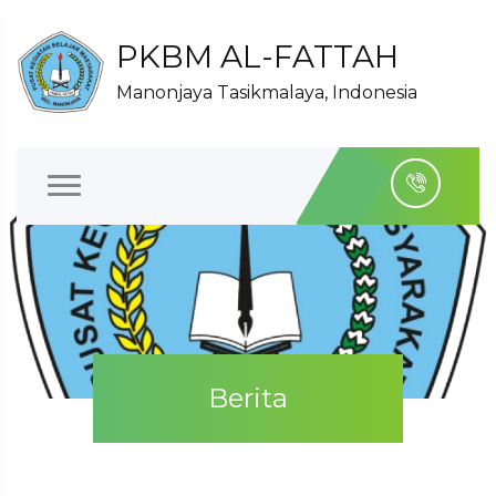
PKBM AL-FATTAH
Manonjaya Tasikmalaya, Indonesia
Berita