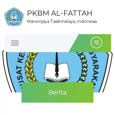
PKBM AL-FATTAH
Manonjaya Tasikmalaya, Indonesia
Berita