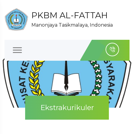
PKBM AL-FATTAH
Manonjaya Tasikmalaya, Indonesia
Ekstrakurikuler