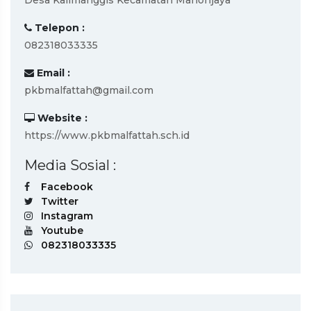
Desa Kalimanggis Kecamatan Manonjaya
Telepon :
082318033335
Email :
pkbmalfattah@gmail.com
Website :
https://www.pkbmalfattah.sch.id
Media Sosial :
Facebook
Twitter
Instagram
Youtube
082318033335