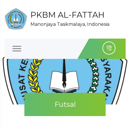
PKBM AL-FATTAH
Manonjaya Tasikmalaya, Indonesia
Futsal