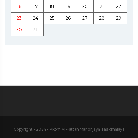
16
17
18
19
20
21
22
23
24
25
26
27
28
29
30
31
Copyright - 2024 - Pkbm Al-Fattah Manonjaya Tasikmalaya