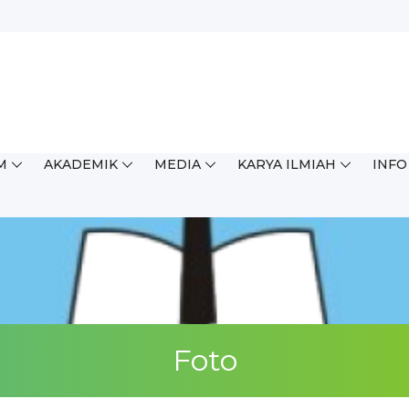
M
AKADEMIK
MEDIA
KARYA ILMIAH
INFO
ingkat Kabupaten/Kota (OSN...
Foto