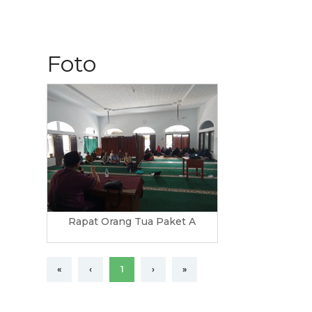
Foto
Rapat Orang Tua Paket A
«
‹
1
›
»