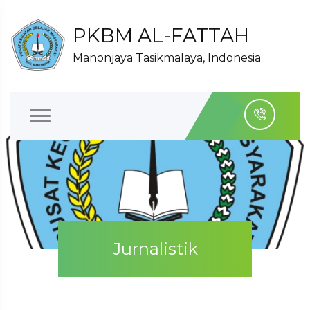
PKBM AL-FATTAH
Manonjaya Tasikmalaya, Indonesia
Jurnalistik