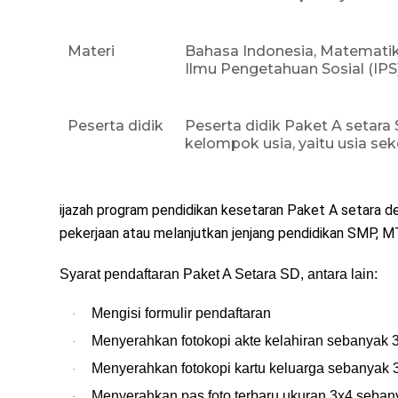
Materi
Bahasa Indonesia, Matematik
Ilmu Pengetahuan Sosial (IP
Peserta didik
Peserta didik Paket A setara
kelompok usia, yaitu usia se
ijazah
program pendidikan kesetaran
Paket A setara d
pekerjaan atau melanjutkan jenjang pendidikan SMP, 
Syarat pendaftaran Paket A Setara SD, antara lain:
Mengisi formulir pendaftaran
·
Menyerahkan fotokopi akte kelahiran sebanyak 
·
Menyerahkan fotokopi kartu keluarga sebanyak 
·
Menyerahkan pas foto terbaru ukuran 3x4 seba
·