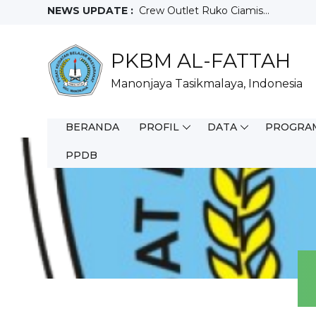
NEWS UPDATE :
Crew Outlet Ruko Ciamis...
Sales Motoris...
Teknisi...
PKBM AL-FATTAH
Full Time WFO...
Staff Purchacing...
Manonjaya Tasikmalaya, Indonesia
Salesman Mix...
Helper Gudang...
Driver...
BERANDA
PROFIL
DATA
PROGRA
Juara 3 Olimpiade Sains Nasional T
FIELD SALES REPRESENTATIVE...
PPDB