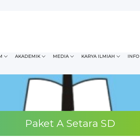
M
AKADEMIK
MEDIA
KARYA ILMIAH
INFO
ingkat Kabupaten/Kota (OSN...
Paket A Setara SD