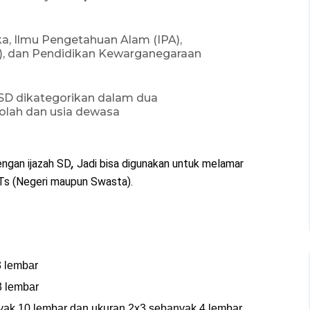
a, Ilmu Pengetahuan Alam (IPA),
S), dan Pendidikan Kewarganegaraan
 SD dikategorikan dalam dua
kolah dan usia dewasa
engan ijazah
SD
,
Jadi bisa digunakan untuk melamar
MTs (Negeri maupun Swasta).
3 lembar
3 lembar
nyak 10 lembar dan ukuran 2x3 sebanyak 4 lembar