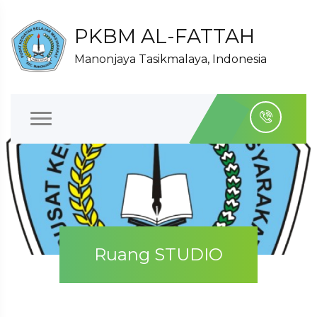
PKBM AL-FATTAH
Manonjaya Tasikmalaya, Indonesia
Ruang STUDIO