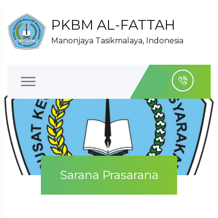
PKBM AL-FATTAH
Manonjaya Tasikmalaya, Indonesia
Sarana Prasarana