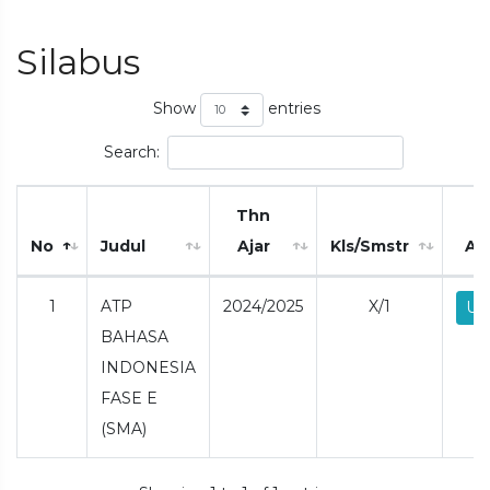
Silabus
Show
entries
Search:
Thn
No
Judul
Ajar
Kls/Smstr
Ak
1
ATP
2024/2025
X/1
Un
BAHASA
INDONESIA
FASE E
(SMA)