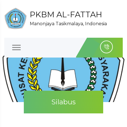
PKBM AL-FATTAH
Manonjaya Tasikmalaya, Indonesia
Silabus