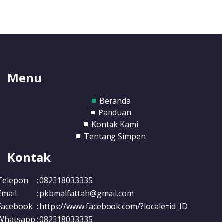
Menu
Beranda
Panduan
Kontak Kami
Tentang Simpen
Kontak
Telepon
:
082318033335
Email
:
pkbmalfattah@gmail.com
Facebook
:
https://www.facebook.com/?locale=id_ID
Whatsapp
:
082318033335