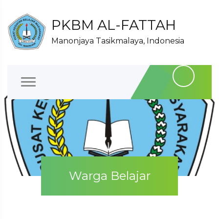
PKBM AL-FATTAH
Manonjaya Tasikmalaya, Indonesia
Warga Belajar