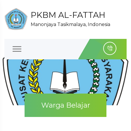
PKBM AL-FATTAH
Manonjaya Tasikmalaya, Indonesia
Warga Belajar