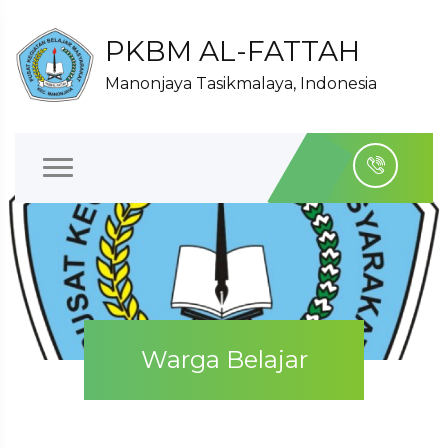
PKBM AL-FATTAH
Manonjaya Tasikmalaya, Indonesia
Warga Belajar