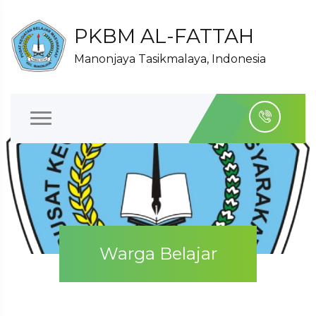
PKBM AL-FATTAH
Manonjaya Tasikmalaya, Indonesia
Warga Belajar