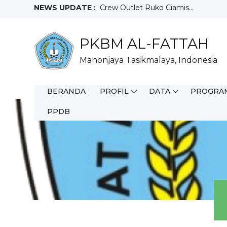
NEWS UPDATE :
Crew Outlet Ruko Ciamis...
Sales Motoris...
Teknisi...
PKBM AL-FATTAH
Full Time WFO...
Staff Purchacing...
Manonjaya Tasikmalaya, Indonesia
Salesman Mix...
Helper Gudang...
Driver...
BERANDA
PROFIL
DATA
PROGRA
Juara 3 Olimpiade Sains Nasional T
FIELD SALES REPRESENTATIVE...
PPDB