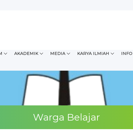
M
AKADEMIK
MEDIA
KARYA ILMIAH
INFO
ingkat Kabupaten/Kota (OSN...
Warga Belajar