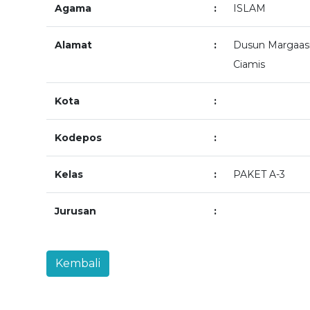
Agama
:
ISLAM
Alamat
:
Dusun Margaasi
Ciamis
Kota
:
Kodepos
:
Kelas
:
PAKET A-3
Jurusan
: