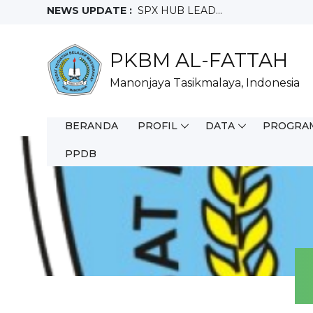
NEWS UPDATE :
SPX HUB LEAD...
FIELD SALES REPRESENTATIVE...
Crew Outlet Ruko Ciamis...
PKBM AL-FATTAH
Sales Motoris...
Teknisi...
Manonjaya Tasikmalaya, Indonesia
Full Time WFO...
Staff Purchacing...
Salesman Mix...
BERANDA
PROFIL
DATA
PROGRA
Helper Gudang...
Sales Merchandiser SMD...
PPDB