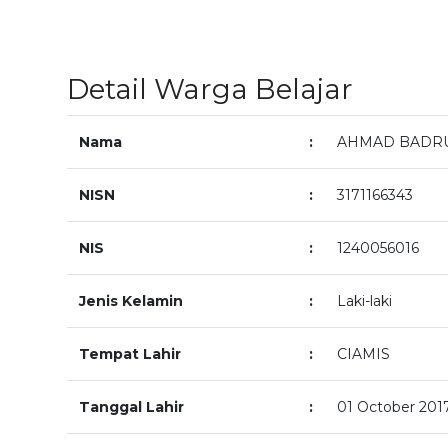
Detail Warga Belajar
Nama
:
AHMAD BADR
NISN
:
3171166343
NIS
:
1240056016
Jenis Kelamin
:
Laki-laki
Tempat Lahir
:
CIAMIS
Tanggal Lahir
:
01 October 201