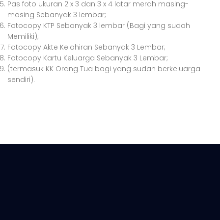
Pas foto ukuran 2 x 3 dan 3 x 4 latar merah masing-
masing Sebanyak 3 lembar;
Fotocopy KTP Sebanyak 3 lembar (Bagi yang sudah
Memiliki);
Fotocopy Akte Kelahiran Sebanyak 3 Lembar;
Fotocopy Kartu Keluarga Sebanyak 3 Lembar;
(termasuk KK Orang Tua bagi yang sudah berkeluarga
sendiri).