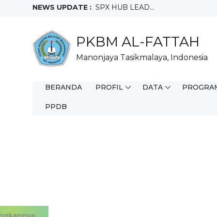
NEWS UPDATE :
SPX HUB LEAD...
FIELD SALES REPRESENTATIVE...
Crew Outlet Ruko Ciamis...
PKBM AL-FATTAH
Sales Motoris...
Teknisi...
Manonjaya Tasikmalaya, Indonesia
Full Time WFO...
Staff Purchacing...
Salesman Mix...
BERANDA
PROFIL
DATA
PROGRA
Helper Gudang...
Sales Merchandiser SMD...
PPDB