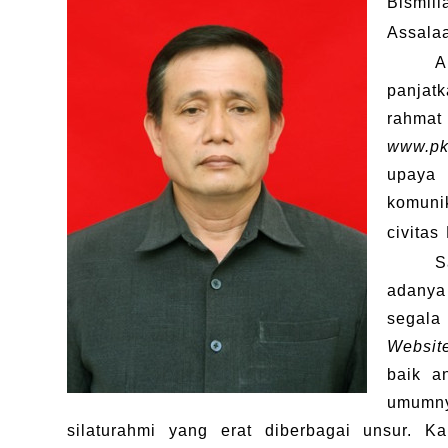
Bismill
Assala
A
panjat
rahmat
www.pkb
upaya 
komuni
civita
S
adanya
segala
Websi
baik a
umumny
silaturahmi yang erat diberbagai unsur. 