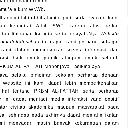
aahirrohmaanirrohiim.
amu’alaikum Wr.Wb.
lhamdulillahirobbil’alamin puji serta syukur kami
kan kehadirat Allah SWT, karena atas berkat
 dan limpahan karunia serta hidayah-Nya
Website
malfattah.sch.id
ini dapat kami perbarui sebagai
kami dalam memudahkan akses informasi dan
kasi baik untuk publik ataupun untuk seluruh
s PKBM AL-FATTAH Manonjaya Tasikmalaya.
aya selaku pimpinan sekolah berharap dengan
 Website ini kami dapat lebih memperkenalkan
 hal tentang PKBM AL-FATTAH serta berharap
te
ini dapat menjadi media interaksi yang positif
ntar civitas akademika maupun masyarakat pada
a, sehingga pada akhirnya dapat menjalin ikatan
Kami menyadari masih banyak kekurangan dalam