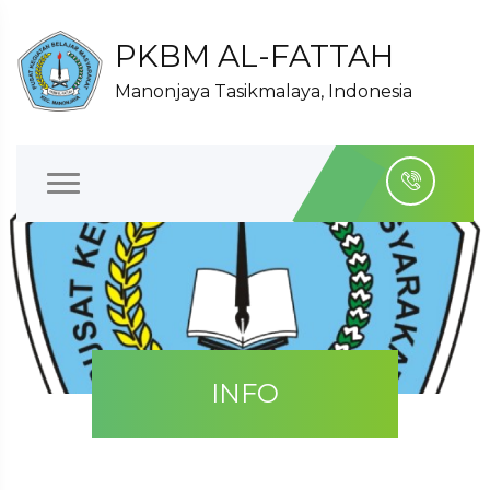
PKBM AL-FATTAH
Manonjaya Tasikmalaya, Indonesia
INFO