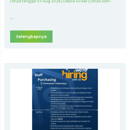
Ditulis tanggal 03 Aug 2026 | Dibaca 40 kali | Ditulis oleh -
...
Selengkapnya