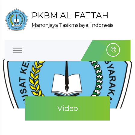
PKBM AL-FATTAH
Manonjaya Tasikmalaya, Indonesia
Video