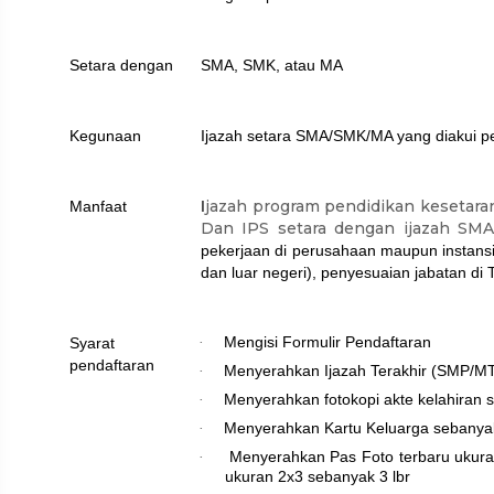
Setara dengan
SMA, SMK, atau MA
Kegunaan
Ijazah setara SMA/SMK/MA yang diakui p
jazah program pendidikan kesetara
Manfaat
I
Dan IPS setara dengan ijazah SMA
pekerjaan di perusahaan maupun instansi
dan luar negeri), penyesuaian jabatan di
Mengisi Formulir Pendaftaran
Syarat
·
pendaftaran
Menyerahkan Ijazah Terakhir (SMP/MT
·
Menyerahkan fotokopi akte kelahiran s
·
Menyerahkan Kartu Keluarga sebanyak
·
Menyerahkan Pas Foto terbaru ukura
·
ukuran 2x3 sebanyak 3 lbr