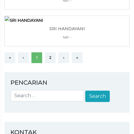
NIP: -
SRI HANDAYANI
NIP: -
«
‹
1
2
›
»
PENCARIAN
KONTAK