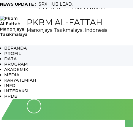
NEWS UPDATE :
SPX HUB LEAD...
FIELD SALES REPRESENTATIVE...
Crew Outlet Ruko Ciamis...
PKBM AL-FATTAH
Sales Motoris...
Teknisi...
Manonjaya Tasikmalaya, Indonesia
Full Time WFO...
Staff Purchacing...
Salesman Mix...
Helper Gudang...
BERANDA
Sales Merchandiser SMD...
PROFIL
DATA
PROGRAM
AKADEMIK
MEDIA
KARYA ILMIAH
INFO
INTERAKSI
PPDB