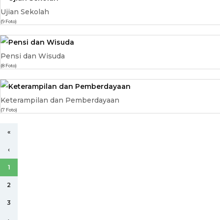
Ujian Sekolah
(9 Foto)
Pensi dan Wisuda
(8 Foto)
Keterampilan dan Pemberdayaan
(7 Foto)
«
‹
1
2
3