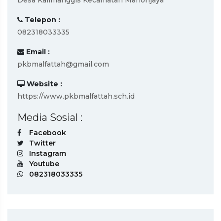
Desa Kalimanggis Kecamatan Manonjaya
Telepon :
082318033335
Email :
pkbmalfattah@gmail.com
Website :
https://www.pkbmalfattah.sch.id
Media Sosial :
Facebook
Twitter
Instagram
Youtube
082318033335