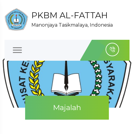
PKBM AL-FATTAH
Manonjaya Tasikmalaya, Indonesia
Majalah