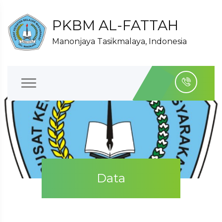
PKBM AL-FATTAH
Manonjaya Tasikmalaya, Indonesia
Data