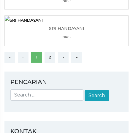
NIP: -
SRI HANDAYANI
NIP: -
«
‹
1
2
›
»
PENCARIAN
KONTAK