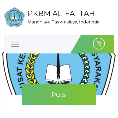
PKBM AL-FATTAH
Manonjaya Tasikmalaya, Indonesia
Puisi