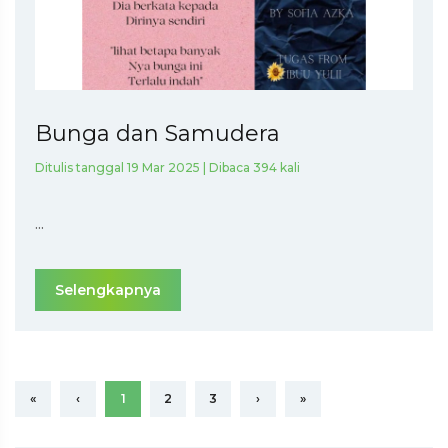
Bunga dan Samudera
Ditulis tanggal 19 Mar 2025 | Dibaca 394 kali
...
Selengkapnya
«
‹
1
2
3
›
»