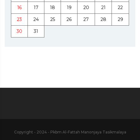
16
17
18
19
20
21
22
23
24
25
26
27
28
29
30
31
Copyright - 2024 - Pkbm Al-Fattah Manonjaya Tasikmalaya