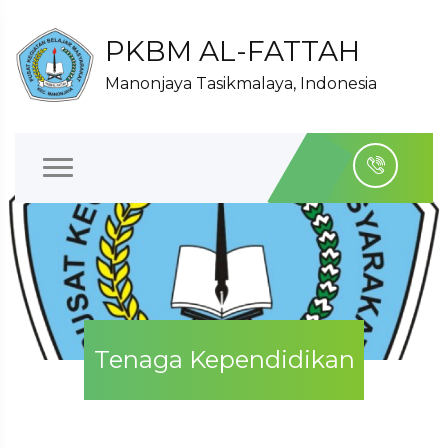
PKBM AL-FATTAH
Manonjaya Tasikmalaya, Indonesia
Tenaga Kependidikan