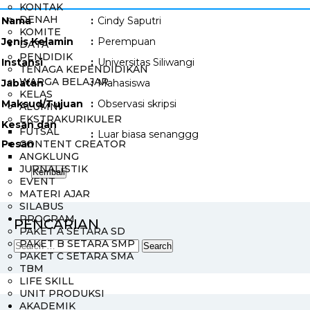
KONTAK
DENAH
Nama
:
Cindy Saputri
KOMITE
Jenis Kelamin
:
Perempuan
DATA
PENDIDIK
Instansi
:
Universitas Siliwangi
TENAGA KEPENDIDIKAN
WARGA BELAJAR
Jabatan
:
Mahasiswa
KELAS
Maksud/Tujuan
:
Observasi skripsi
ALUMNI
EKSTRAKURIKULER
Kesan dan
FUTSAL
:
Luar biasa senanggg
Pesan
CONTENT CREATOR
ANGKLUNG
JURNALISTIK
EVENT
MATERI AJAR
SILABUS
PROGRAM
PENCARIAN
PAKET A SETARA SD
PAKET B SETARA SMP
PAKET C SETARA SMA
TBM
LIFE SKILL
UNIT PRODUKSI
AKADEMIK