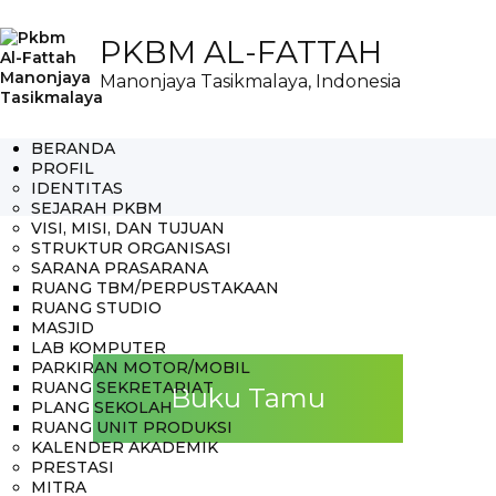
PKBM AL-FATTAH
Manonjaya Tasikmalaya, Indonesia
BERANDA
PROFIL
IDENTITAS
SEJARAH PKBM
VISI, MISI, DAN TUJUAN
STRUKTUR ORGANISASI
SARANA PRASARANA
RUANG TBM/PERPUSTAKAAN
RUANG STUDIO
MASJID
LAB KOMPUTER
PARKIRAN MOTOR/MOBIL
RUANG SEKRETARIAT
Buku Tamu
PLANG SEKOLAH
RUANG UNIT PRODUKSI
KALENDER AKADEMIK
PRESTASI
MITRA