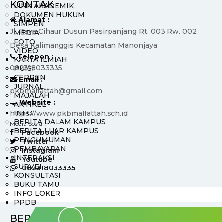
KONTAK
LINK AKADEMIK
DOKUMEN HUKUM
Alamat :
SIMPEN
Jl. Raya Cihaur Dusun Pasirpanjang Rt. 003 Rw. 002
MEDIA
FOTO
Desa Kalimanggis Kecamatan Manonjaya
VIDEO
Telepon :
KARYA ILMIAH
082318033335
PUISI
CERPEN
Email :
JURNAL
pkbmalfattah@gmail.com
MAJALAH
Website :
ARTIKEL
INFO
https://www.pkbmalfattah.sch.id
BERITA DALAM KAMPUS
Media Sosial :
BERITA LUAR KAMPUS
Facebook
PENGUMUMAN
Twitter
PEMBAYARAN
Instagram
INTERAKSI
Youtube
SURVEI
082318033335
KONSULTASI
BUKU TAMU
INFO LOKER
PPDB
BERITA TERBARU