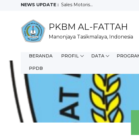
NEWS UPDATE :
Sales Motoris...
Teknisi...
Full Time WFO...
PKBM AL-FATTAH
Staff Purchacing...
Salesman Mix...
Manonjaya Tasikmalaya, Indonesia
Helper Gudang...
Driver...
Juara 3 Olimpiade Sains Nasional T
BERANDA
PROFIL
DATA
PROGRA
FIELD SALES REPRESENTATIVE...
Crew Outlet Ruko Ciamis...
PPDB