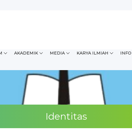
M
AKADEMIK
MEDIA
KARYA ILMIAH
INFO
ingkat Kabupaten/Kota (OSN...
Identitas