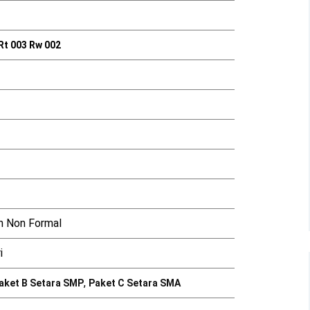
Rt 003 Rw 002
n Non Formal
i
,
aket B Setara SMP
Paket C Setara SMA