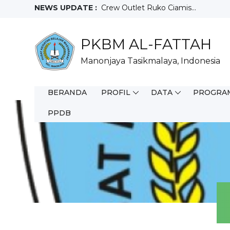
NEWS UPDATE :
Crew Outlet Ruko Ciamis...
Sales Motoris...
Teknisi...
PKBM AL-FATTAH
Full Time WFO...
Staff Purchacing...
Manonjaya Tasikmalaya, Indonesia
Salesman Mix...
Helper Gudang...
Driver...
BERANDA
PROFIL
DATA
PROGRA
Juara 3 Olimpiade Sains Nasional T
FIELD SALES REPRESENTATIVE...
PPDB