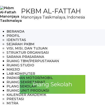
PKBM AL-FATTAH
Manonjaya Tasikmalaya, Indonesia
BERANDA
PROFIL
IDENTITAS
SEJARAH PKBM
VISI, MISI, DAN TUJUAN
STRUKTUR ORGANISASI
SARANA PRASARANA
RUANG TBM/PERPUSTAKAAN
RUANG STUDIO
MASJID
LAB KOMPUTER
PARKIRAN MOTOR/MOBIL
RUANG SEKRETARIAT
Plang Sekolah
PLANG SEKOLAH
RUANG UNIT PRODUKSI
KALENDER AKADEMIK
PRESTASI
MITRA