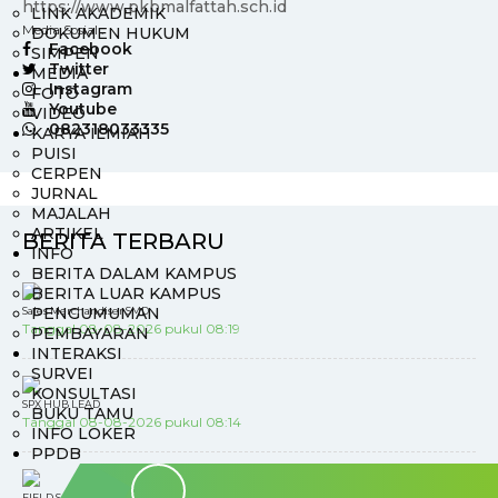
https://www.pkbmalfattah.sch.id
LINK AKADEMIK
Media Sosial :
DOKUMEN HUKUM
Facebook
SIMPEN
Twitter
MEDIA
Instagram
FOTO
Youtube
VIDEO
082318033335
KARYA ILMIAH
PUISI
CERPEN
JURNAL
MAJALAH
ARTIKEL
BERITA TERBARU
INFO
BERITA DALAM KAMPUS
BERITA LUAR KAMPUS
PENGUMUMAN
Sales Merchandiser SMD
Tanggal 08-08-2026 pukul 08:19
PEMBAYARAN
INTERAKSI
SURVEI
KONSULTASI
SPX HUB LEAD
BUKU TAMU
Tanggal 08-08-2026 pukul 08:14
INFO LOKER
PPDB
FIELD SALES REPRESENTATIVE