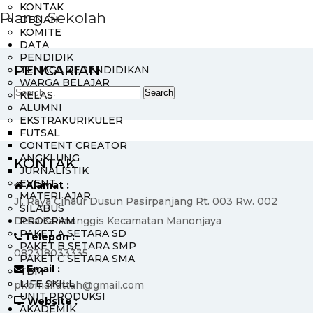
KONTAK
Plang Sekolah
DENAH
KOMITE
DATA
PENDIDIK
PENCARIAN
TENAGA KEPENDIDIKAN
WARGA BELAJAR
KELAS
ALUMNI
EKSTRAKURIKULER
FUTSAL
CONTENT CREATOR
ANGKLUNG
KONTAK
JURNALISTIK
EVENT
Alamat :
MATERI AJAR
Jl. Raya Cihaur Dusun Pasirpanjang Rt. 003 Rw. 002
SILABUS
Desa Kalimanggis Kecamatan Manonjaya
PROGRAM
PAKET A SETARA SD
Telepon :
PAKET B SETARA SMP
082318033335
PAKET C SETARA SMA
Email :
TBM
LIFE SKILL
pkbmalfattah@gmail.com
UNIT PRODUKSI
Website :
AKADEMIK