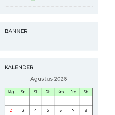
BANNER
KALENDER
Agustus 2026
Mg
Sn
Sl
Rb
Km
Jm
Sb
1
2
3
4
5
6
7
8