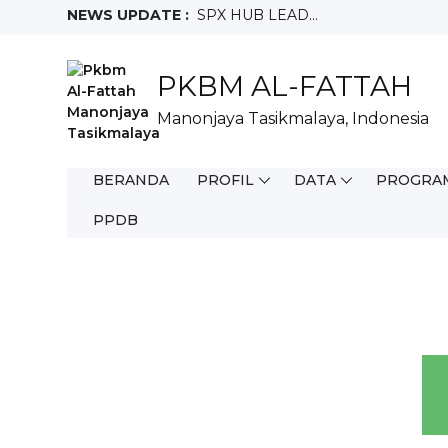
NEWS UPDATE :
SPX HUB LEAD...
FIELD SALES REPRESENTATIVE...
Crew Outlet Ruko Ciamis...
PKBM AL-FATTAH
Sales Motoris...
Teknisi...
Manonjaya Tasikmalaya, Indonesia
Full Time WFO...
Staff Purchacing...
Salesman Mix...
BERANDA
PROFIL
DATA
PROGRA
Helper Gudang...
Sales Merchandiser SMD...
PPDB