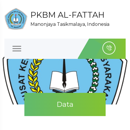
PKBM AL-FATTAH
Manonjaya Tasikmalaya, Indonesia
Data