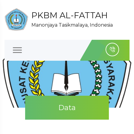
PKBM AL-FATTAH
Manonjaya Tasikmalaya, Indonesia
Data