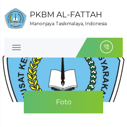
PKBM AL-FATTAH
Manonjaya Tasikmalaya, Indonesia
Foto