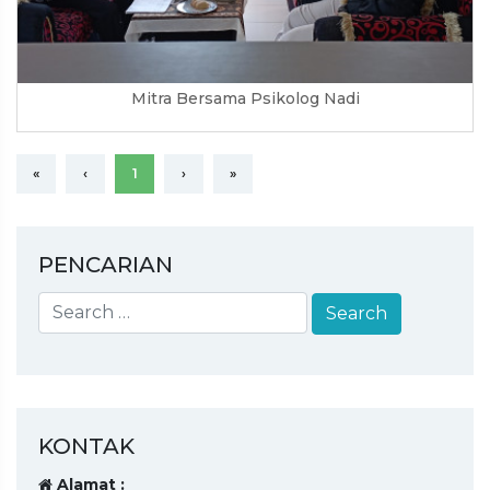
Mitra Bersama Psikolog Nadi
«
‹
1
›
»
PENCARIAN
KONTAK
Alamat :