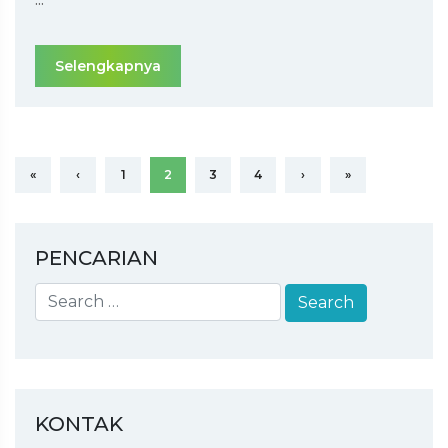
...
Selengkapnya
«
‹
1
2
3
4
›
»
PENCARIAN
KONTAK