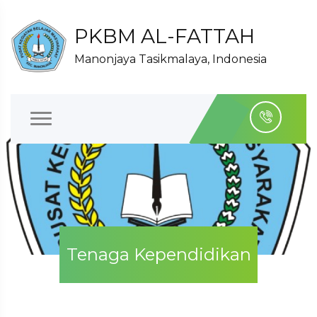
PKBM AL-FATTAH
Manonjaya Tasikmalaya, Indonesia
Tenaga Kependidikan