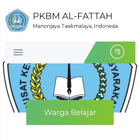
PKBM AL-FATTAH
Manonjaya Tasikmalaya, Indonesia
Warga Belajar