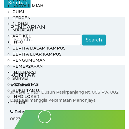
KARYA ILMIAH
PUISI
CERPEN
JURNAL
PENCARIAN
MAJALAH
ARTIKEL
INFO
BERITA DALAM KAMPUS
BERITA LUAR KAMPUS
PENGUMUMAN
PEMBAYARAN
INTERAKSI
KONTAK
SURVEI
KONSULTASI
Alamat :
BUKU TAMU
Jl. Raya Cihaur Dusun Pasirpanjang Rt. 003 Rw. 002
INFO LOKER
Desa Kalimanggis Kecamatan Manonjaya
PPDB
Telepon :
082318033335