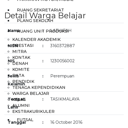
RUANG SEKRETARIAT
Detail Warga Belajar
PLANG SEKOLAH
Nama
:
LATHIFAH
RUANG UNIT PRODUKSI
KALENDER AKADEMIK
PRESTASI
NISN
:
3160372887
MITRA
KONTAK
NIS
:
1230056002
DENAH
KOMITE
DATA
Jenis
:
Perempuan
PENDIDIK
Kelamin
TENAGA KEPENDIDIKAN
WARGA BELAJAR
Tempat
:
TASIKMALAYA
KELAS
ALUMNI
Lahir
EKSTRAKURIKULER
FUTSAL
Tanggal
:
16 October 2016