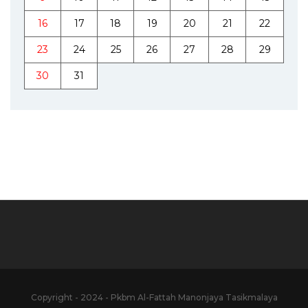
16
17
18
19
20
21
22
23
24
25
26
27
28
29
30
31
Copyright - 2024 - Pkbm Al-Fattah Manonjaya Tasikmalaya