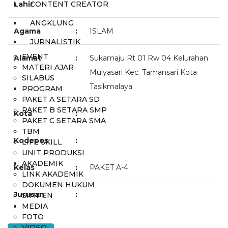
Lahir
CONTENT CREATOR
ANGKLUNG
Agama
:
ISLAM
JURNALISTIK
EVENT
Alamat
:
Sukamaju Rt 01 Rw 04 Kelurahan
MATERI AJAR
Mulyasari Kec. Tamansari Kota
SILABUS
Tasikmalaya
PROGRAM
PAKET A SETARA SD
PAKET B SETARA SMP
Kota
:
PAKET C SETARA SMA
TBM
Kodepos
:
LIFE SKILL
UNIT PRODUKSI
AKADEMIK
Kelas
:
PAKET A-4
LINK AKADEMIK
DOKUMEN HUKUM
Jurusan
:
SIMPEN
MEDIA
FOTO
VIDEO