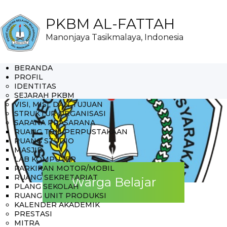
PKBM AL-FATTAH
Manonjaya Tasikmalaya, Indonesia
BERANDA
PROFIL
IDENTITAS
SEJARAH PKBM
VISI, MISI, DAN TUJUAN
STRUKTUR ORGANISASI
SARANA PRASARANA
RUANG TBM/PERPUSTAKAAN
RUANG STUDIO
MASJID
LAB KOMPUTER
PARKIRAN MOTOR/MOBIL
RUANG SEKRETARIAT
Warga Belajar
PLANG SEKOLAH
RUANG UNIT PRODUKSI
KALENDER AKADEMIK
PRESTASI
MITRA