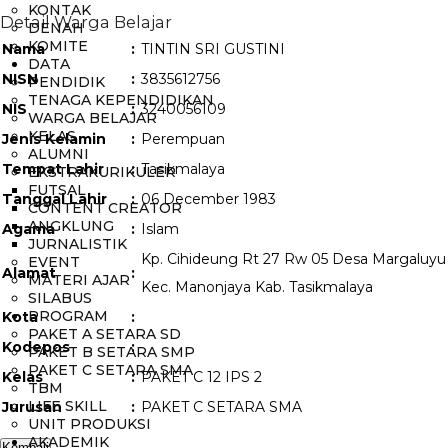
KONTAK
Detail Warga Belajar
DENAH
KOMITE
Nama
:
TINTIN SRI GUSTINI
DATA
NISN
:
3835612756
PENDIDIK
TENAGA KEPENDIDIKAN
NIS
:
3240056109
WARGA BELAJAR
KELAS
Jenis Kelamin
:
Perempuan
ALUMNI
Tempat Lahir
:
Tasikmalaya
EKSTRAKURIKULER
FUTSAL
Tanggal Lahir
:
06 December 1983
CONTENT CREATOR
ANGKLUNG
Agama
:
Islam
JURNALISTIK
Kp. Cihideung Rt 27 Rw 05 Desa Margaluyu
EVENT
Alamat
:
MATERI AJAR
Kec. Manonjaya Kab. Tasikmalaya
SILABUS
PROGRAM
Kota
:
PAKET A SETARA SD
Kodepos
:
PAKET B SETARA SMP
PAKET C SETARA SMA
Kelas
:
PAKET C 12 IPS 2
TBM
LIFE SKILL
Jurusan
:
PAKET C SETARA SMA
UNIT PRODUKSI
AKADEMIK