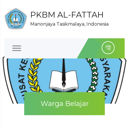
PKBM AL-FATTAH
Manonjaya Tasikmalaya, Indonesia
Warga Belajar