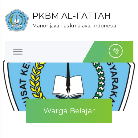
PKBM AL-FATTAH
Manonjaya Tasikmalaya, Indonesia
Warga Belajar