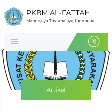
PKBM AL-FATTAH
Manonjaya Tasikmalaya, Indonesia
Artikel