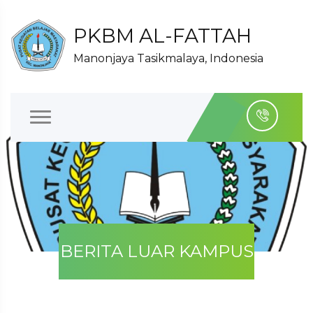
PKBM AL-FATTAH
Manonjaya Tasikmalaya, Indonesia
BERITA LUAR KAMPUS