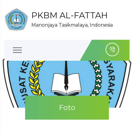
PKBM AL-FATTAH
Manonjaya Tasikmalaya, Indonesia
Foto