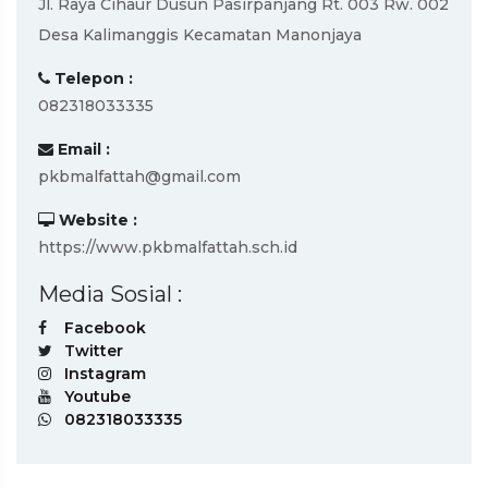
Jl. Raya Cihaur Dusun Pasirpanjang Rt. 003 Rw. 002
Desa Kalimanggis Kecamatan Manonjaya
Telepon :
082318033335
Email :
pkbmalfattah@gmail.com
Website :
https://www.pkbmalfattah.sch.id
Media Sosial :
Facebook
Twitter
Instagram
Youtube
082318033335